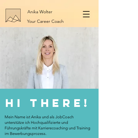
Anika Wolter
Your Career Coach
hi there!
Mein Name ist Anika und als JobCoach
unterstütze ich Hochqualifizierte und
Führungskräfte mit Karrierecoaching und Training
im Bewerbungsprozess.