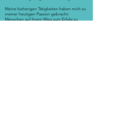
Meine bisherigen Tätigkeiten haben mich zu
meiner heutigen Passion gebracht:
Menschen auf ihrem Weg zum Erfolg zu
begleiten.
Hier geht's zu meinem LinkedIn Profil
Handelsregister
eintrag
Eingetragener Firmenname:
Get a better career Anika Wolter
Firmennummer: CHE-
406.930.980