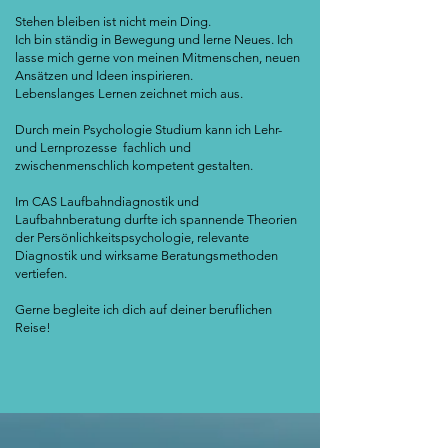
Stehen bleiben ist nicht mein Ding.
Ich bin ständig in Bewegung und lerne Neues. Ich
lasse mich gerne von meinen Mitmenschen, neuen
Ansätzen und Ideen inspirieren.
Lebenslanges Lernen zeichnet mich aus.
Durch mein Psychologie Studium kann ich Lehr-
und Lernprozesse fachlich und
zwischenmenschlich kompetent gestalten.
Im CAS Laufbahndiagnostik und
Laufbahnberatung durfte ich spannende Theorien
der Persönlichkeitspsychologie, relevante
Diagnostik und wirksame Beratungsmethoden
vertiefen.
Gerne begleite ich dich auf deiner beruflichen
Reise!