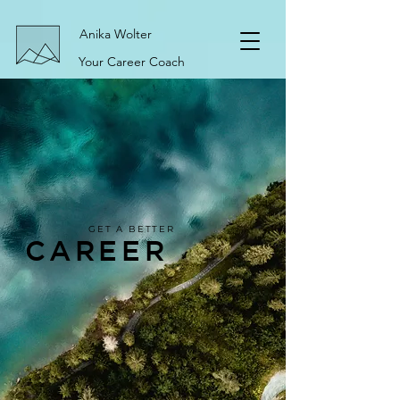
Anika Wolter
Your Career Coach
GET A BETTER
CAREER