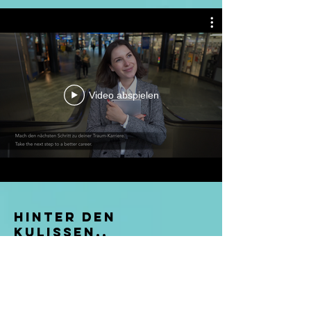
Video abspielen
Hinter den
Kulissen..
hier
findest du ein
Interview, das ich
mit dem IFJ führen
durfte. ich freue